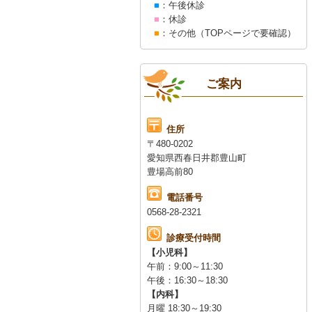
■
：午後休診
■
：休診
■
：その他（TOPページで要確認）
ご案内
住所
〒480-0202
愛知県西春日井郡豊山町
豊場高前80
電話番号
0568-28-2321
診療受付時間
【小児科】
午前：9:00～11:30
午後：16:30～18:30
【内科】
月曜 18:30～19:30