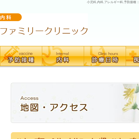
小児科,内科,アレルギー科,予防接種 :
Access
地
図・
ア
ク
セ