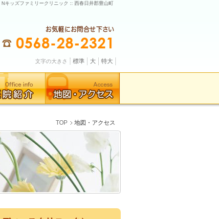
: Nキッズファミリークリニック :: 西春日井郡豊山町
標準
大
特大
文字の大きさ
TOP
地図・アクセス