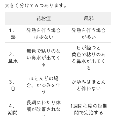
大きく分けて６つあります。
花粉症
風邪
１．
発熱を伴う場合
発熱を伴う場合
熱
は少ない
が多い
日が経つと
無色で粘りのな
２．
黄色で粘りのあ
い鼻水が出てく
鼻水
る鼻水が出てく
る
る
ほとんどの場
３．
かゆみはほとん
合、かゆみを伴
目
ど伴わない
う
長期にわたり体
４．
1週間程度の短期
調が改善されな
期間
間で完治する