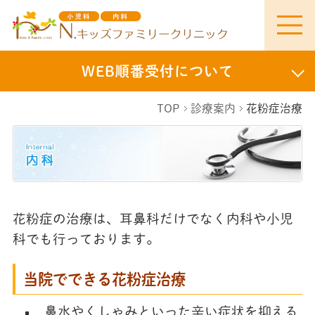
WEB順番受付について
TOP
診療案内
花粉症治療
I
内
n
科
t
e
r
n
花粉症の治療は、耳鼻科だけでなく内科や小児
a
科でも行っております。
l
当院でできる花粉症治療
鼻水やくしゃみといった辛い症状を抑える