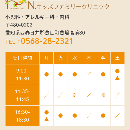
小児科・アレルギー科・内科
〒480-0202
愛知県西春日井郡豊山町豊場高前80
0568-28-2321
TEL：
受付時間
月
火
水
木
金
土
9:00-
●
●
●
●
／
●
▲
11:30
11:35-
／
／
※
／
※
／
11:45
16:30-
●
●
●
／
●
／
▲
18:30