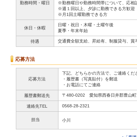
勤務時間・曜日
※
勤務曜日や勤務時間帯について、応相
※週１回以上、夕診に勤務できる方歓迎
※月1回土曜勤務できる方
日曜・祝日・木曜・土曜午後
休日・休暇
夏季・年末年始
交通費全額支給、昇給有、制服貸与、賞
待遇
応募方法
下記、どちらかの方法で、ご連絡くだ
応募方法
・履歴書（写真貼付）を郵送
・お電話にてご連絡
〒480-0202 愛知県西春日井郡豊山
履歴書郵送先
0568-28-2321
連絡先TEL
担当
小川