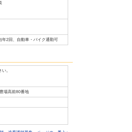
談
与年2回、自動車・バイク通勤可
さい。
町豊場高前80番地