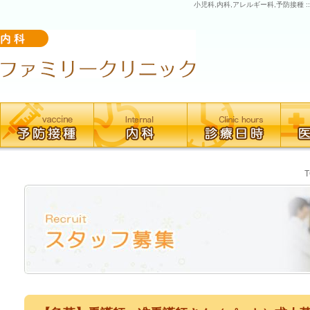
小児科,内科,アレルギー科,予防接種 :
T
Recruit
ス
タ
ッ
フ
募