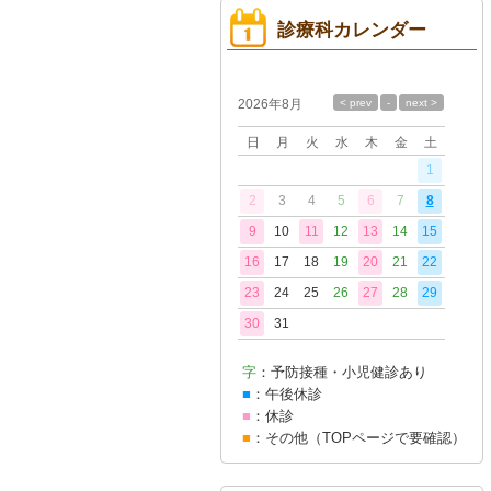
診療科カレンダー
今
月
2026年8月
の
診
療
日
月
火
水
木
金
土
日
1
2
3
4
5
6
7
8
9
10
11
12
13
14
15
16
17
18
19
20
21
22
23
24
25
26
27
28
29
30
31
字
：予防接種・小児健診あり
■
：午後休診
■
：休診
■
：その他（TOPページで要確認）