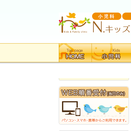
主
な
カ
テ
ゴ
リ
ー