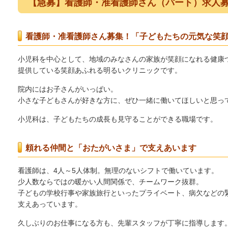
【急募】看護師・准看護師
さん（
パート）求人
集
看護師・准看護師
さん募集！「子どもたちの元気な笑
小児科を中心として、地域のみなさんの家族が笑顔になれる健康
提供している笑顔あふれる明るいクリニックです。
院内にはお子さんがいっぱい。
小さな子どもさんが好きな方に、ぜひ一緒に働いてほしいと思っ
小児科は、子どもたちの成長も見守ることができる職場です。
頼れる仲間と「おたがいさま」で支えあいます
看護師は、4人～5人体制。無理のないシフトで働いています。
少人数ならではの暖かい人間関係で、チームワーク抜群。
子どもの学校行事や家族旅行といったプライベート、病欠などの
支えあっています。
久しぶりのお仕事になる方も、先輩スタッフが丁寧に指導します