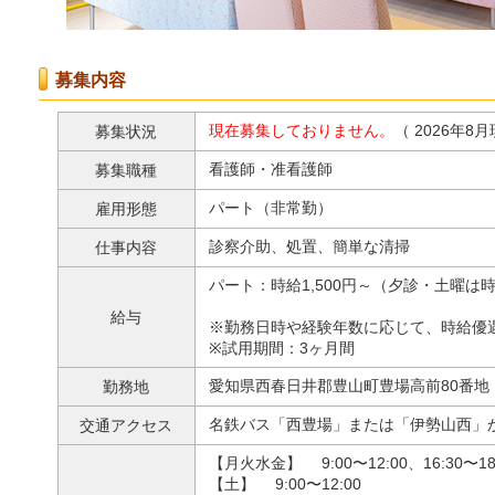
募集内容
現在募集しておりません。
（
2026年8
募集状況
看護師・准看護師
募集職種
パート（非常勤）
雇用形態
診察介助、処置、簡単な清掃
仕事内容
パート：時給1,500円～（夕診・土曜は時給
給与
※勤務日時や経験年数に応じて、時給優
※試用期間：3ヶ月間
愛知県西春日井郡豊山町豊場高前80番地
勤務地
名鉄バス「西豊場」または「伊勢山西」
交通アクセス
【月火水金】
9:00〜12:00、16:30〜18
【土】
9:00〜12:00